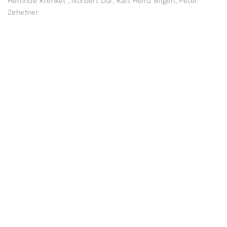
Herlinde Krenkel , Norbert Dür, Karl Heinz Bilgeri, Peter
Zehetner