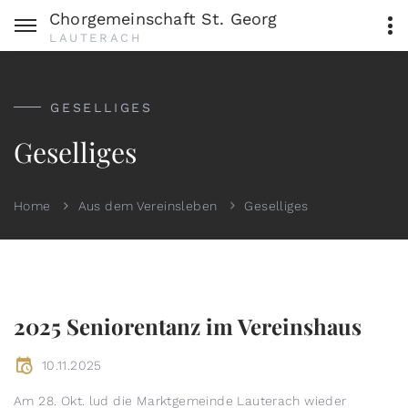
Chorgemeinschaft St. Georg
LAUTERACH
GESELLIGES
Geselliges
Home
Aus dem Vereinsleben
Geselliges
2025 Seniorentanz im Vereinshaus
10.11.2025
Am 28. Okt. lud die Marktgemeinde Lauterach wieder